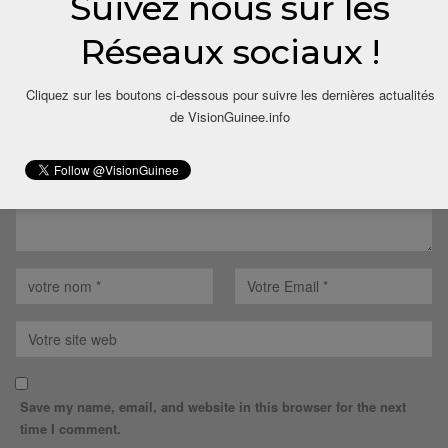
Suivez nous sur les
LAISSER UN COMMENTAIRE
Réseaux sociaux !
Votre adresse email ne sera pas publiée.
Cliquez sur les boutons ci-dessous pour suivre les dernières actualités
de VisionGuinee.info
Save my name, email, and website in this browser for the next
time I comment.