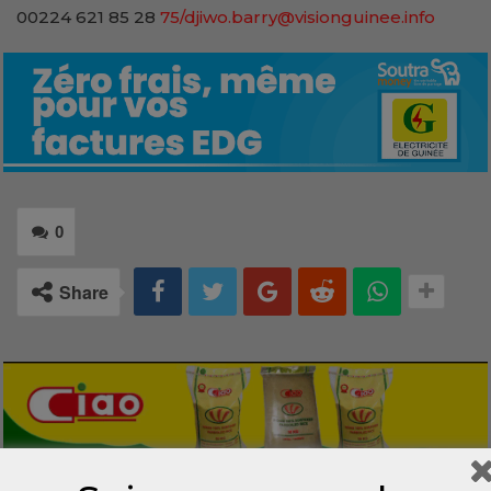
00224 621 85 28
75/djiwo.barry@visionguinee.info
0
Share