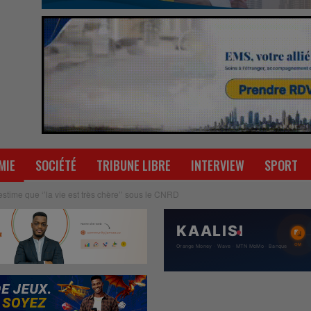
MIE
SOCIÉTÉ
TRIBUNE LIBRE
INTERVIEW
SPORT
stime que ‘’la vie est très chère’’ sous le CNRD