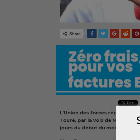
Share
L’Union des forces républicaine
Touré, par la voix de Nsira Ban
jours du début du mois de Ra