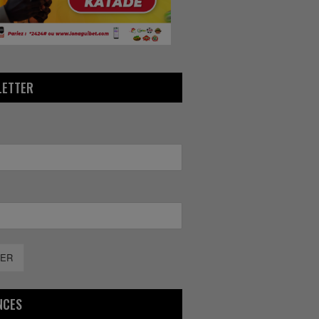
LETTER
ER
NCES