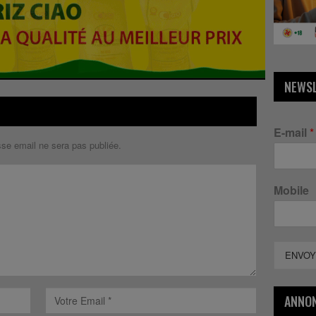
NEWS
E-mail
*
sse email ne sera pas publiée.
Mobile
ENVOY
ANNO