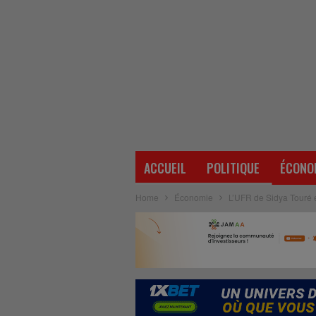
ACCUEIL
POLITIQUE
ÉCONO
Home
Économie
L’UFR de Sidya Touré e