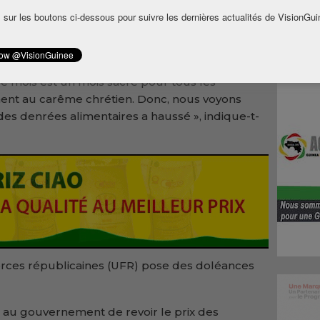
au exécutif du parti Union des forces
 sur les boutons ci-dessous pour suivre les dernières actualités de VisionGui
inéens tirent le diable par la queue sous cette
al Mamadi Doumbouya.
, nous rentrerons dans le mois Saint de
 mois est un mois sacré pour tous les
nt au carême chrétien. Donc, nous voyons
x des denrées alimentaires a haussé », indique-t-
rces républicaines (UFR) pose des doléances
u gouvernement de revoir le prix des