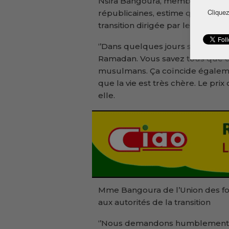
Nsira Bangoura, membre du bure
Cliquez
républicaines, estime que les gu
transition dirigée par le génér
‘’Dans quelques jours seulement
Ramadan. Vous savez tous que ce
musulmans. Ça coïncide égaleme
que la vie est très chère. Le pri
elle.
Mme Bangoura de l’Union des fo
aux autorités de la transition
‘’Nous demandons humblement a