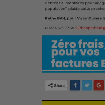
denrées alimentaires pour allég
population’’, plaide cette proche
Pathé BAH, pour VisionGuinee.I
00224 621 77 38
52/bahpathe1è
Share