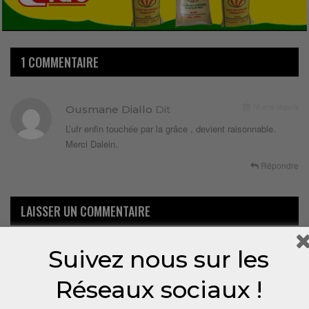
1 COMMENTAIRE
10 ans depuis
Ousmane Diallo
Dit
L’ufr enfin touchée par la grâce , devient raisonnable.
Merci Dalein.
Répondre
LAISSER UN COMMENTAIRE
Votre adresse email ne sera pas publiée.
Suivez nous sur les
Réseaux sociaux !