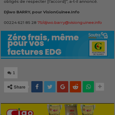
obligés de respecter [l’accord]’’, a-t-il annoncé.
Djiwo BARRY, pour VisionGuinee.Info
00224 621 85 28
75/djiwo.barry@visionguinee.info
1
Share