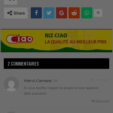
Share
2 COMMENTAIRES
6 ans depuis
Merci Camara
Dit
Si vous bouffez l’argent du peuple la vous apprécie
(Bah ousmane)
Répondre