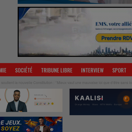
MIE
SOCIÉTÉ
TRIBUNE LIBRE
INTERVIEW
SPORT
tient la nouvelle Constitution : ‘’Mieux vaut une mauvaise loi que d’être sans loi