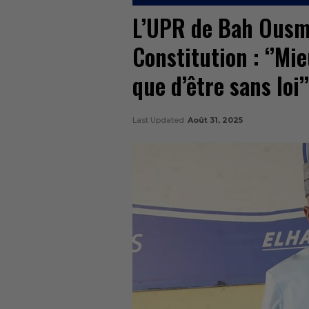
L’UPR de Bah Ousma
Constitution : ‘’Mi
que d’être sans loi’’
Last Updated
Août 31, 2025