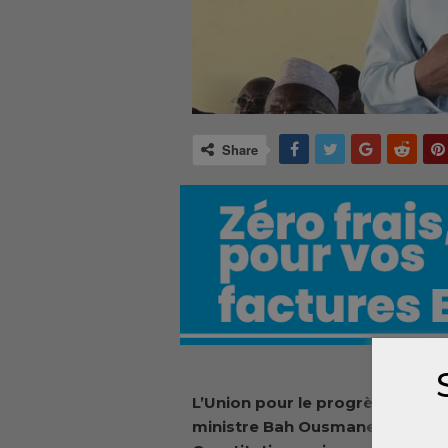
Share
L’Union pour le progrès et le re
ministre Bah Ousmane, a annonc