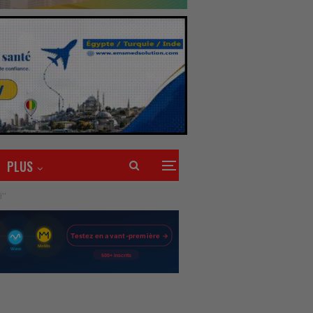
PLUS
’’