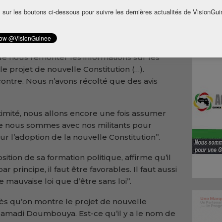
 l’approbation du peuple par voie
 sur les boutons ci-dessous pour suivre les dernières actualités de VisionGui
 affirme que cette décision est le fruit de
s militants et sympathisants.
ue ‘’nous avons consulté nos fédérations de
t de nous remonter les informations sur les
le projet de nouvelle Constitution (…).
contre. Nous n’avons récolté que des avis
gitimité, nous allons encore une fois assumer
ue nous sommes avec nos militants pour
l’adoption de la nouvelle Constitution’’.
osition de sa formation politique, affirme qu’il
ar principe, il faut être favorables. Il faut aussi
mauvaise loi que d’être sans loi’’.
s qu’on montre le projet de nouvelle
 Mamadi Doumbouya. Est-ce qu’il y a le nom de