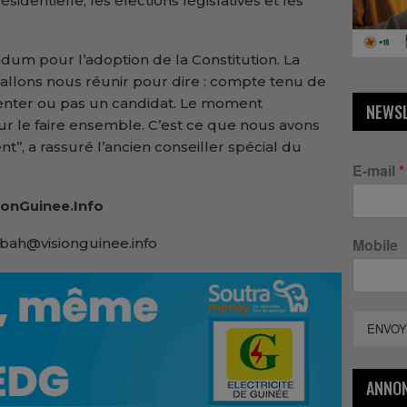
résidentielle, les élections législatives et les
endum pour l’adoption de la Constitution. La
s allons nous réunir pour dire : compte tenu de
ésenter ou pas un candidat. Le moment
NEWS
r le faire ensemble. C’est ce que nous avons
t’’, a rassuré l’ancien conseiller spécial du
E-mail
*
onGuinee.Info
bah@visionguinee.info
Mobile
ENVOY
ANNO