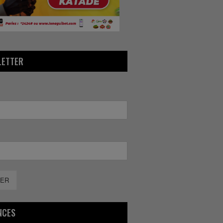
LETTER
ER
NCES