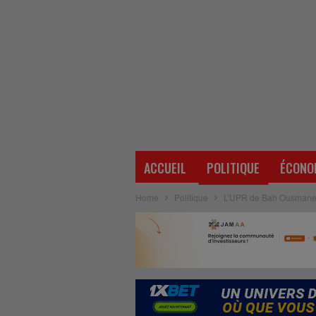
ACCUEIL
POLITIQUE
ÉCONO
Home
Politique
L’UPR de Bah Ousmane sou