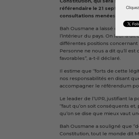
Constitution, qui sera soumis à
Cliquez
référendaire le 21 septembre. Il
consultations menées auprès de
Bah Ousmane a laissé entendre q
l’intérieur du pays. On leur a di
différentes positions concernant 
Personne ne nous a dit qu’il est 
favorables’’, a-t-il déclaré.
Il estime que ‘’forts de cette lé
nos responsabilités en disant q
accompagner le référendum pour 
Le leader de l’UPR, justifiant la p
‘’faut qu’on soit conséquents et, p
qu’on se dise que mieux vaut une 
Bah Ousmane a souligné que ‘’dè
Constitution, tout le monde dit