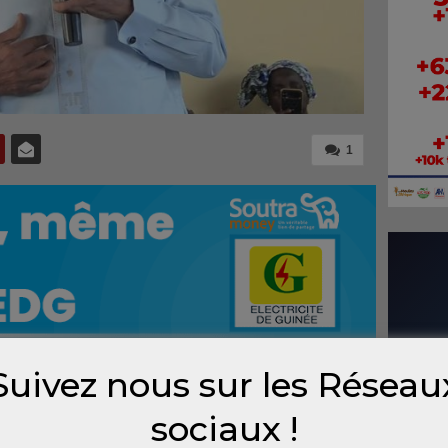
1
Suivez nous sur les Réseau
nouveau (UPR), parti dirigé par l’ancien
sociaux !
é samedi son soutien au projet de nouvelle