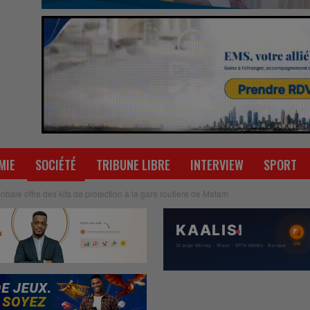
MIE
SOCIÉTÉ
TRIBUNE LIBRE
INTERVIEW
SPORT
onbale offre des kits de protection à la gare routière de Matam