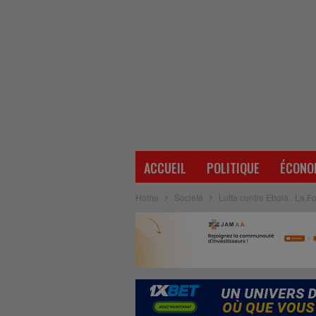
ACCUEIL
POLITIQUE
ÉCONO
Home
Société
Lutte contre Ebola : La F