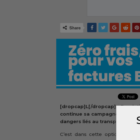
Share
[dropcap]L[/dropcap]a Fondati
continue sa campagne d’informa
dangers liés au transport non s
C’est dans cette optique qu’el