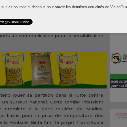
à la
 sur les boutons ci-dessous pour suivre les dernières actualités de VisionGui
ires
 syndicale de la gare routière de Matam. Il
ent composé de seaux à robinet, de seaux
n, de solution de chlore pour le lavage des
ports de communication pour la sensibilisation
end jouer sa partition dans la lutte contre
 un sursaut national. Cette remise intervient
 première à la gare routière de Madina,
o flashs pour la prise de température des
 la Fonbale, Binta Ann, le projet Trans-Ebola