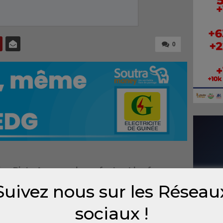
0
on Binta Ann pour les enfants et les femmes
tion et de sensibilisation sur les risques et
Suivez nous sur les Réseau
écurisé des corps et malades d’Ebola.
sociaux !
le a