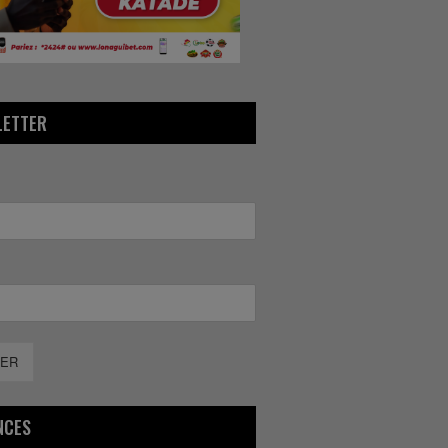
LETTER
ER
NCES