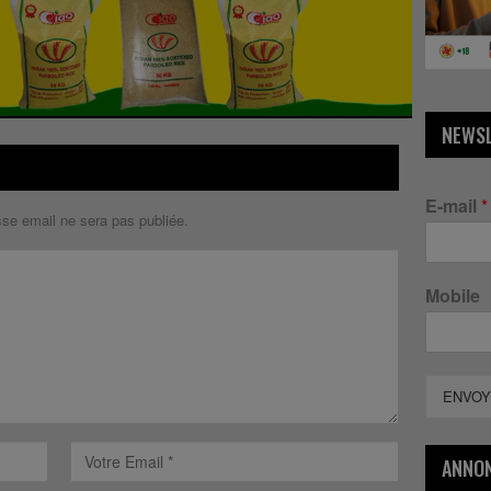
NEWS
E-mail
*
sse email ne sera pas publiée.
Mobile
ENVOY
ANNO