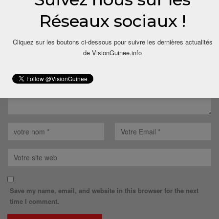
LAISSER UN COMMENTAIRE
Réseaux sociaux !
Votre adresse email ne sera pas publiée.
Cliquez sur les boutons ci-dessous pour suivre les dernières actualités
de VisionGuinee.info
Save my name, email, and website in this browser for the next
time I comment.