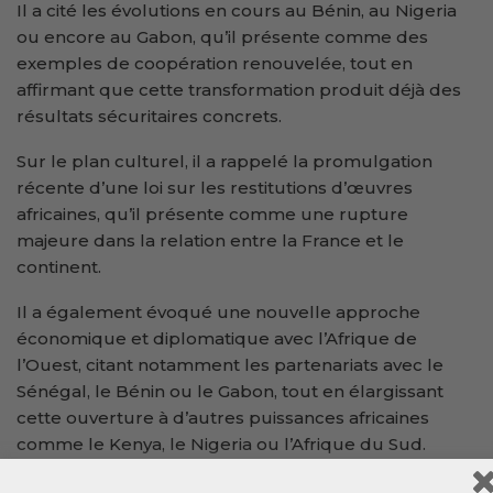
Il a cité les évolutions en cours au Bénin, au Nigeria
ou encore au Gabon, qu’il présente comme des
exemples de coopération renouvelée, tout en
affirmant que cette transformation produit déjà des
résultats sécuritaires concrets.
Sur le plan culturel, il a rappelé la promulgation
récente d’une loi sur les restitutions d’œuvres
africaines, qu’il présente comme une rupture
majeure dans la relation entre la France et le
continent.
Il a également évoqué une nouvelle approche
économique et diplomatique avec l’Afrique de
l’Ouest, citant notamment les partenariats avec le
Sénégal, le Bénin ou le Gabon, tout en élargissant
cette ouverture à d’autres puissances africaines
comme le Kenya, le Nigeria ou l’Afrique du Sud.
De Nairobi, Ciré BALDE, pour VisionGuinee.info