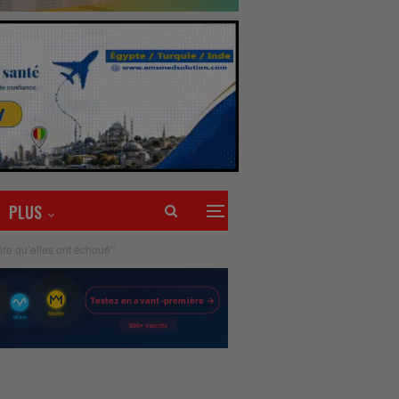
PLUS
dire qu’elles ont échoué’’