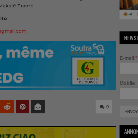
 Makalé Traoré.
nfo
@gmail.com
NEWS
E-mail
*
Mobile
0
ENVOY
ANNO