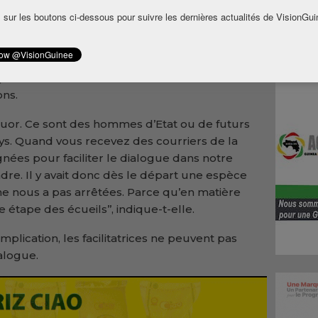
vives et le gouvernement, les religieux sont
 sur les boutons ci-dessous pour suivre les dernières actualités de VisionGui
litatrices ont échoué.
’entendre que les facilitatrices ont mené
pour amener les Forces vives de Guinée
ons.
uatuor. Ce sont des hommes d’Etat ou de futurs
s. Quand vous recevez des courriers de la
nées pour faciliter le dialogue dans notre
dre. Il y avait donc dès le départ une espèce
ne nous a pas arrêtées. Parce qu’en matière
étape des écueils’’, indique-t-elle.
plication, les facilitatrices ne peuvent pas
alogue.