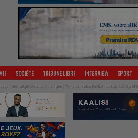
MIE
SOCIÉTÉ
TRIBUNE LIBRE
INTERVIEW
SPORT
cation des religieux dans le dialogue : ‘’On veut mettre les facilitatrices de côté et 