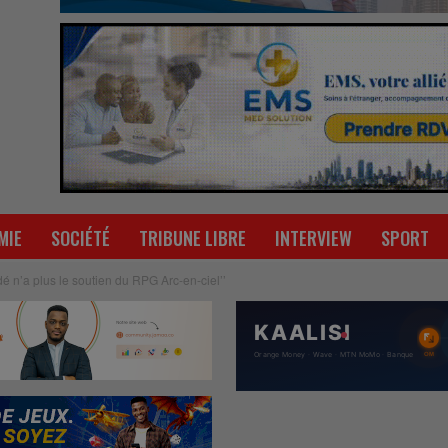
MIE
SOCIÉTÉ
TRIBUNE LIBRE
INTERVIEW
SPORT
é n’a plus le soutien du RPG Arc-en-ciel’’