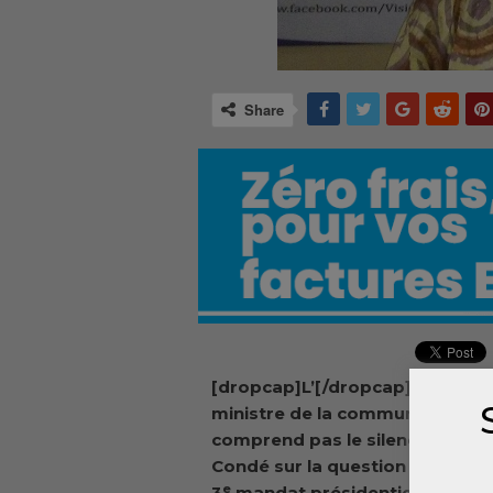
Share
[dropcap]L’[/dropcap]ancien
ministre de la communication 
comprend pas le silence d’Alph
Condé sur la question d’un éve
e
3
mandat présidentiel. Alhous