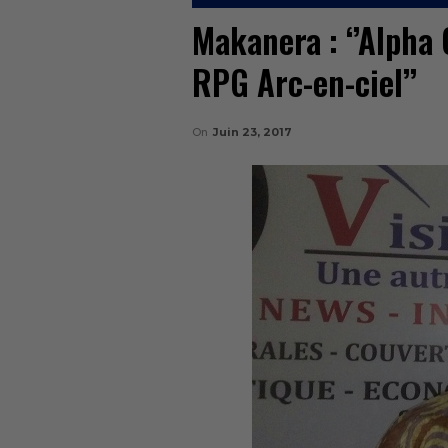
Makanera : ‘’Alpha 
RPG Arc-en-ciel’’
On
Juin 23, 2017