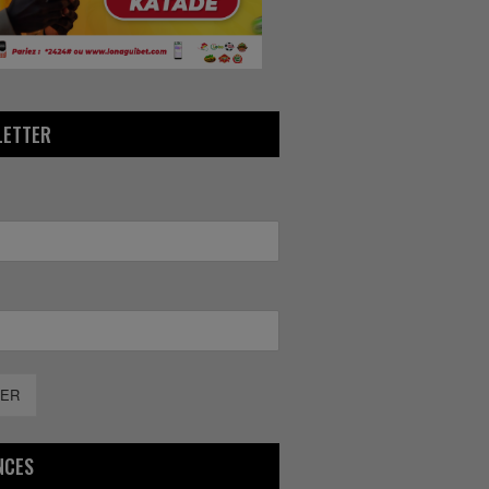
LETTER
ER
NCES