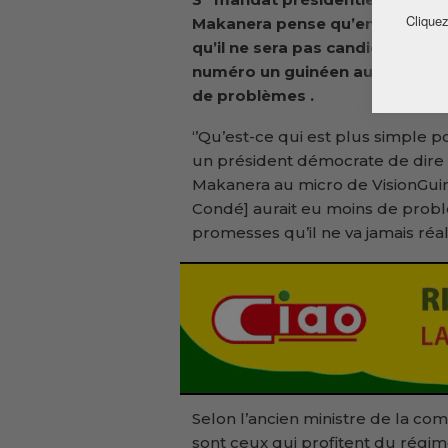
Cliquez
Makanera pense qu’en déclaran
qu’il ne sera pas candidat en 20
numéro un guinéen aurait eu m
de problèmes .
‘’Qu’est-ce qui est plus simple p
un président démocrate de dire 
Makanera au micro de VisionGuinee. 
Condé] aurait eu moins de probl
promesses qu’il ne va jamais réali
Selon l’ancien ministre de la co
sont ceux qui profitent du régime.