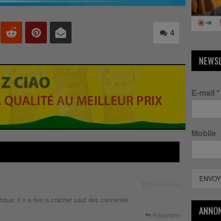
4
NEWS
E-mail
*
Mobile
ENVOY
9 ans depuis
ique; il n a rien a cracher sauf des conneries
ANNO
Répondre