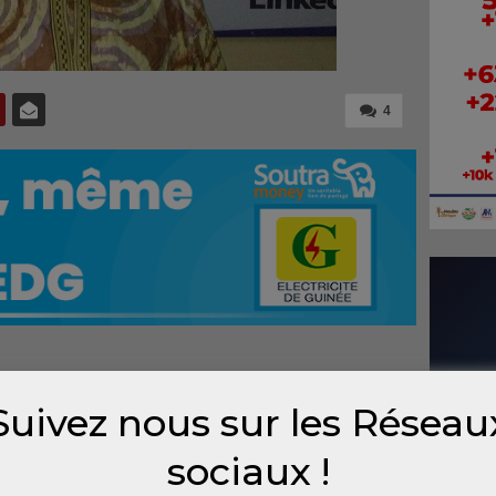
4
Suivez nous sur les Réseau
ne
a
sociaux !
ntuel
seine