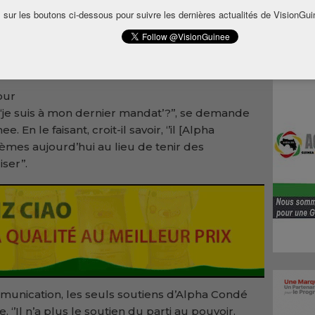
 sur les boutons ci-dessous pour suivre les dernières actualités de VisionGui
t
20, le
oins
our
‘je suis à mon dernier mandat’?’’, se demande
En le faisant, croit-il savoir, ‘’il [Alpha
èmes aujourd’hui au lieu de tenir des
ser’’.
mmunication, les seuls soutiens d’Alpha Condé
 ‘’Il n’a plus le soutien du parti au pouvoir.