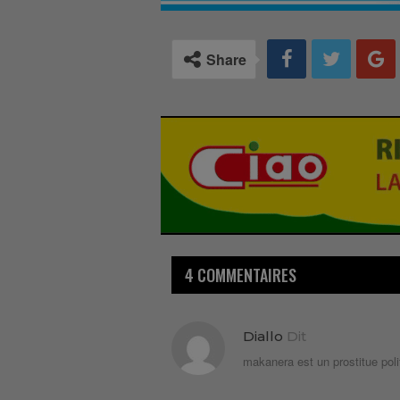
Share
4 COMMENTAIRES
Diallo
Dit
makanera est un prostitue polit