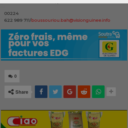
Boussouriou Doumba, pour VisionGuinee.Info
00224
622 989 711/
boussouriou.bah@visionguinee.info
0
Share