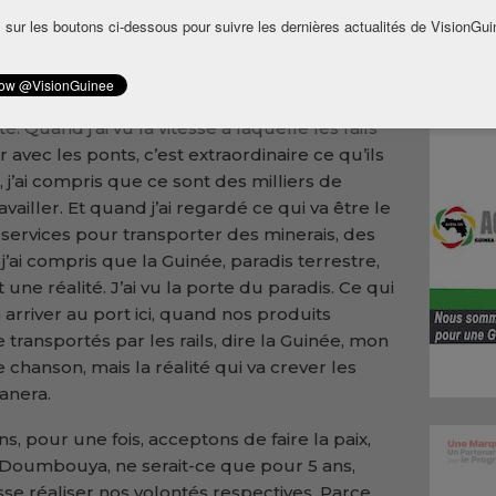
mblement et le développement (CNRD), des
 sur les boutons ci-dessous pour suivre les dernières actualités de VisionGui
es pour le développement de la Guinée.
e Simandou. Finalement, on a pensé que
nd je suis arrivé avec le général, j’ai compris
. Quand j’ai vu la vitesse à laquelle les rails
 avec les ponts, c’est extraordinaire ce qu’ils
ur, j’ai compris que ce sont des milliers de
vailler. Et quand j’ai regardé ce qui va être le
services pour transporter des minerais, des
’ai compris que la Guinée, paradis terrestre,
 une réalité. J’ai vu la porte du paradis. Ce qui
rriver au port ici, quand nos produits
transportés par les rails, dire la Guinée, mon
 chanson, mais la réalité qui va crever les
anera.
, pour une fois, acceptons de faire la paix,
oumbouya, ne serait-ce que pour 5 ans,
sse réaliser nos volontés respectives. Parce