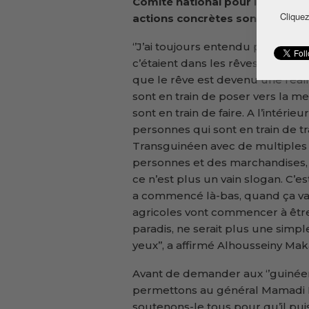
Comité national pour le rasse
Cliquez
actions concrètes sont engagé
‘’J’ai toujours entendu parler d
c’étaient dans les rêves. Mais qua
que le rêve est devenu une réalité
sont en train de poser vers la mer
sont en train de faire. A l’intérie
personnes qui sont en train de tra
Transguinéen avec de multiples 
personnes et des marchandises, j
ce n’est plus un vain slogan. C’est
a commencé là-bas, quand ça va a
agricoles vont commencer à être 
paradis, ne serait plus une simple
yeux’’, a affirmé Alhousseiny Mak
Avant de demander aux ‘’guinéens
permettons au général Mamadi D
soutenons-le tous pour qu’il pui