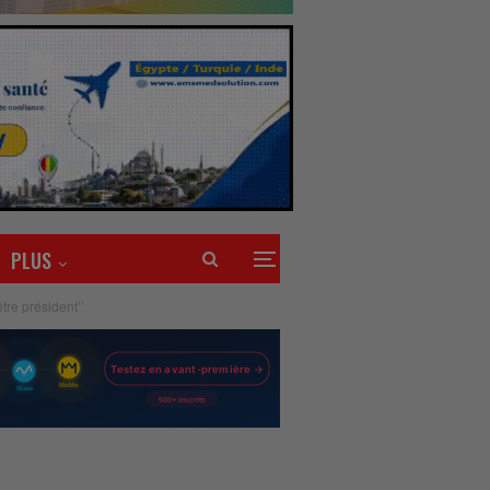
PLUS
re président’’