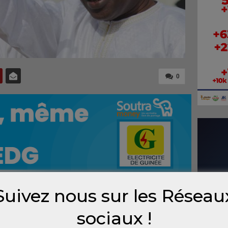
0
Suivez nous sur les Réseau
ns de Simandou, l’ancien ministre de la
sociaux !
kanera, estime que sous la gouvernance du