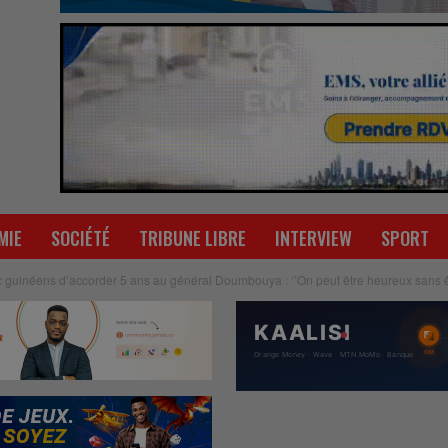
MIE
SOCIÉTÉ
TRIBUNE LIBRE
INTERVIEW
SPORT
uinéens d’accorder 5 ans au général Doumbouya : ‘’On peut être heureux sans êt