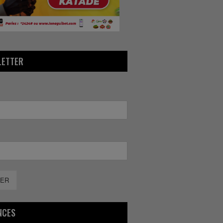
LETTER
ER
NCES