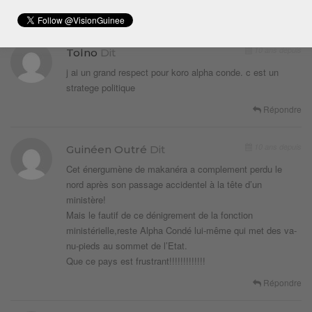
Répondre
10 ans depuis
Tolno
Dit
j ai un grand respect pour koro alpha conde. c est un
stratege politique
Répondre
10 ans depuis
Guinéen Outré
Dit
Cet énergumène de makanéra a complement perdu le
nord après son passage accidentel à la tête d’un
ministère!
Mais le fautif de ce dénigrement de la fonction
ministérielle,reste Alpha Condé lui-même qui met des va-
nu-pieds au sommet de l’Etat.
Que ce pays est frustrant!!!!!!!!!!!!!
Répondre