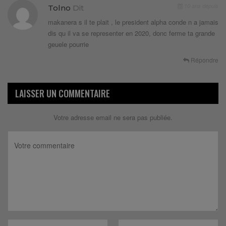
10 ans depuis
Tolno
Dit
makanera s il te plait , le president alpha conde n a jamais
dis qu il va se representer en 2020, donc ferme ta grande
geuele pourrie
Répondre
LAISSER UN COMMENTAIRE
Votre adresse email ne sera pas publiée.