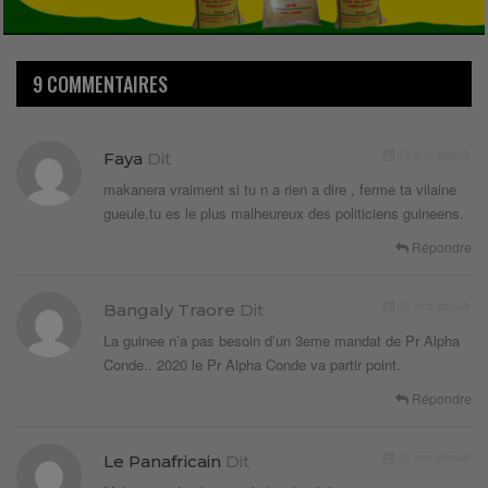
9 COMMENTAIRES
10 ans depuis
Faya
Dit
makanera vraiment si tu n a rien a dire , ferme ta vilaine
gueule.tu es le plus malheureux des politiciens guineens.
Répondre
10 ans depuis
Bangaly Traore
Dit
La guinee n’a pas besoin d’un 3eme mandat de Pr Alpha
Conde.. 2020 le Pr Alpha Conde va partir point.
Répondre
10 ans depuis
Le Panafricain
Dit