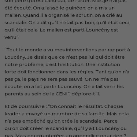
son père qui est candidat, de l’aider. Mais je n’ai pas
été écouté. On a laissé le guinéen, on a mis un
malien. Quand il a organisé le scrutin, on a crié au
scandale. On a dit qu’il n’était pas bon, qu’il était ceci,
qu’il était cela. Le malien est parti. Louncény est
venu’’.
‘’Tout le monde a vu mes interventions par rapport à
Loucény. Je disais que ce n’est pas lui qui doit être
notre problème, c’est l’institution. Une institution
forte doit fonctionner dans les règles. Tant qu’on n’a
pas ça, le pays ne sera pas sauvé. On ne m’a pas
écouté, on a fait partir Louncény. On a fait venir les
parents au sein de la CENI’’, déplore-t-il.
Et de poursuivre : ‘’On connaît le résultat. Chaque
leader a envoyé un membre de sa famille. Mais cela
n’a pas empêché qu’on crée le scandale. Parce
qu’on doit créer le scandale, qu’il y ait Louncény ou
pas. Mais pourquoi créer un appendice pour rien ?