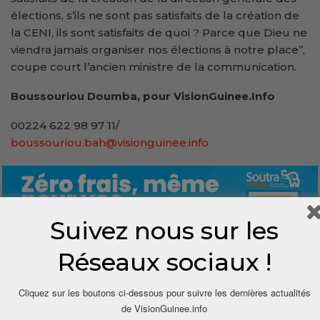
élections, s’ils ne sont pas satisfaits de la création de
la CENI, ils sont satisfaits de quoi ? Parce que Dieu ne
viendra jamais organiser nos élections à notre place’’,
coupe court l’ancien ministre de la communication.
Boussouriou Doumba, pour VisionGuinee.Info
00224 622 98 97 11/
boussouriou.bah@visionguinee.info
Suivez nous sur les
Réseaux sociaux !
0
Cliquez sur les boutons ci-dessous pour suivre les dernières actualités
de VisionGuinee.info