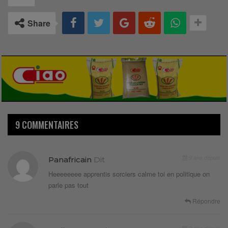
Share
9 COMMENTAIRES
9 ans depuis
Panafricain
Dit
Heeeeeeee apprentis sorciers calme toi en politique on
parle pas tout
Répondre