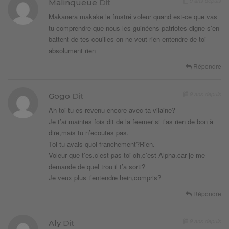
9 ans depuis
Malinqueue
Dit
Makanera makake le frustré voleur quand est-ce que vas
tu comprendre que nous les guinéens patriotes digne s’en
battent de tes couilles on ne veut rien entendre de toi
absolument rien
Répondre
9 ans depuis
Gogo
Dit
Ah toi tu es revenu encore avec ta vilaine?
Je t’ai maintes fois dit de la feemer si t’as rien de bon à
dire,mais tu n’ecoutes pas.
Toi tu avais quoi franchement?Rien.
Voleur que t’es.c’est pas toi oh,c’est Alpha.car je me
demande de quel trou il t’a sorti?
Je veux plus t’entendre hein,compris?
Répondre
9 ans depuis
Aly
Dit