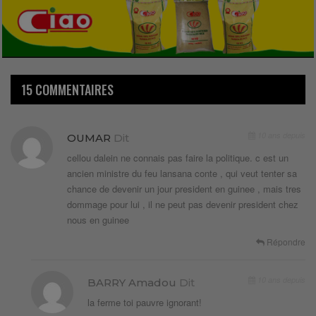
15 COMMENTAIRES
10 ans depuis
OUMAR
Dit
cellou dalein ne connais pas faire la politique. c est un
ancien ministre du feu lansana conte , qui veut tenter sa
chance de devenir un jour president en guinee , mais tres
dommage pour lui , il ne peut pas devenir president chez
nous en guinee
Répondre
10 ans depuis
BARRY Amadou
Dit
la ferme toi pauvre ignorant!