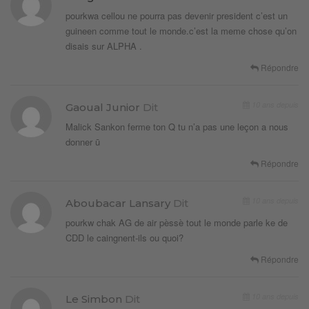
pourkwa cellou ne pourra pas devenir president c’est un
guineen comme tout le monde.c’est la meme chose qu’on
disais sur ALPHA .
Répondre
10 ans depuis
Gaoual Junior
Dit
Malick Sankon ferme ton Q tu n’a pas une leçon a nous
donner ū
Répondre
10 ans depuis
Aboubacar Lansary
Dit
pourkw chak AG de air pèssè tout le monde parle ke de
CDD le caingnent-ils ou quoi?
Répondre
10 ans depuis
Le Simbon
Dit