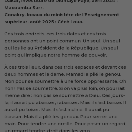
Dakar, investiture de Diomaye Faye, avril 2024 :
Macoumba Sarr.
Conakry, locaux du ministère de l’Enseignement
supérieur, août 2025 : Cécé Loua.
Ces trois endroits, ces trois dates et ces trois
personnes ont un point commun. Un seul. Un seul
qui les lie au Président de la République. Un seul
point qui implique notre homme de pouvoir.
À ces trois lieux, dans ces trois espaces et devant ces
deux hommes et la dame, Mamadi a plié le genou.
Non pour se soumettre à une force oppressante. Oh
non ! Pas se soumettre. Si on va plus loin, on pourrait
même dire : non pas se soumettre à Dieu. Ces jours-
là, il aurait pu abaisser, rabaisser. Mais il s’est baissé. Il
aurait pu toiser. Mais il s’est incliné. Il aurait pu
écraser. Mais il a plié les genoux. Pour serrer une
main. Pour tendre une oreille. Pour poser un regard,
un regard tendre, droit dans les yeux.