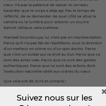
cœur n’a pas la patience de laisser le cerveau
bavarder que le corps a déjà agi. Pas le temps de
réfléchir, de se demander de quel côté se situe la
caméra ou la lumière pour arborer un sourire
bancal, oblique, sans justesse.
Mamadi Doumbouya, lui, n’est pas en représentation.
Parce qu’il n’a pas fait de répétitions, sous la direction
d’un metteur en scène ou d’un spin doctor. Parce
que c’est un soldat qui va droit au but. Parce que ce
sont des actes vrais. Parce que ce sont des gestes
authentiques. Parce que ce sont des actions dont
l’exécution naturelle obéit aux ordres du cœur.
Que cela soit dit, écrit et compris !
Soulay
Thiâ’nguel
Suivez nous sur les