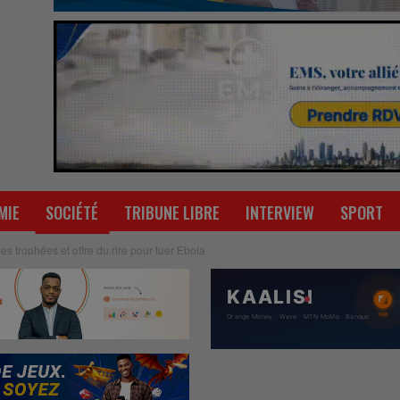
MIE
SOCIÉTÉ
TRIBUNE LIBRE
INTERVIEW
SPORT
 trophées et offre du rire pour tuer Ebola