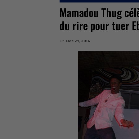
Mamadou Thug célèb
du rire pour tuer E
On
Déc 27, 2014