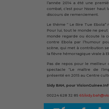
l’année 2014 a été une premi
combat, c’est pour hisser haut l
discours de remerciement.
Le thème ‘’ Le Rire Tue Ebola’’
Pour lui, tout le monde ne peut 
monde regarde ou écoute la com
contre Ebola par l’humour po
scène, qui met à contribution s
la fièvre hémorragique virale à E
Pas de repos pour le meilleur 
spectacle ‘’Le maître de l’imp
présenté en 2015 au Centre cult
Sidy BAH, pour VisionGuinee.In
00224 628 32 85
65/sidy.bah@vis