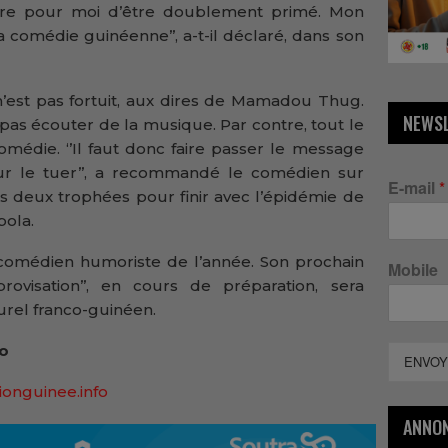
ère pour moi d’être doublement primé. Mon
a comédie guinéenne’’, a-t-il déclaré, dans son
 n’est pas fortuit, aux dires de Mamadou Thug.
NEWS
pas écouter de la musique. Par contre, tout le
édie. ‘’Il faut donc faire passer le message
ur le tuer’’, a recommandé le comédien sur
E-mail
*
es deux trophées pour finir avec l’épidémie de
bola.
comédien humoriste de l’année. Son prochain
Mobile
rovisation’’, en cours de préparation, sera
urel franco-guinéen.
fo
ENVOY
ionguinee.info
ANNO