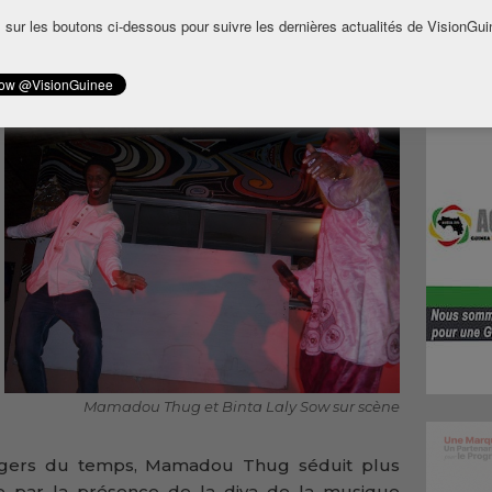
llo, plus connu sous le nom Mamadou Thug
 sur les boutons ci-dessous pour suivre les dernières actualités de VisionGui
 de 4h d’horloge et célébré avec ses fans les
u cours de l’année 2014.
Mamadou Thug et Binta Laly Sow sur scène
ssagers du temps, Mamadou Thug séduit plus
ée par la présence de la diva de la musique