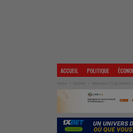
ACCUEIL
POLITIQUE
ÉCONO
Home
Société
Mamadou Thug célèbre ses