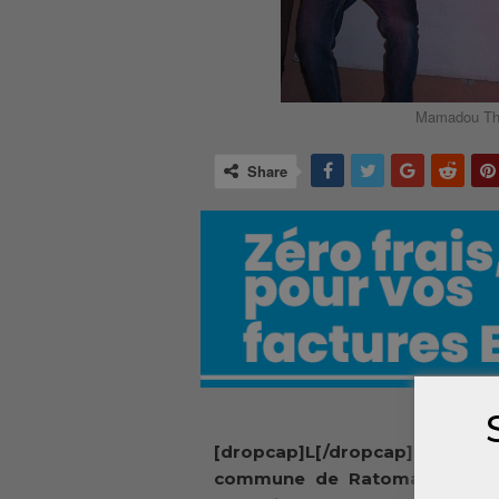
Mamadou Thu
Share
[dropcap]L[/dropcap]e Belsito 
commune de Ratoma a refoul