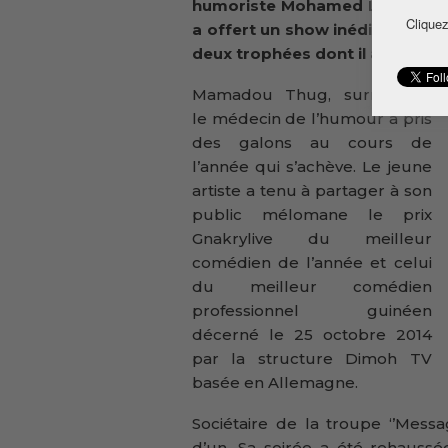
humoriste Mohamed Lamine Dia
Cliquez
a offert un show inédit de près
deux trophées dont il a reçus a
Mamadou Thug, surnommé
le médecin de l’humour a pris
des galons au cours de
l’année qui s’achève. Le jeune
artiste a tenu à partager à son
public mélomane le prix
Gnakrylive du meilleur
comédien de l’année et celui
du meilleur comédien
professionnel guinéen
décerné le 25 octobre 2014
par la structure Dimoh TV
basée en Allemagne.
Sociétaire de la troupe ‘’Me
d’un. Sa soirée a été rehauss