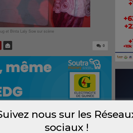
g et Binta Laly Sow sur scène
0
Suivez nous sur les Réseau
de Nongo, ex-First, réceptacle situé dans la
sociaux !
é du monde vendredi soir. Le comédien-