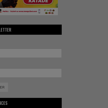
LETTER
ER
NCES