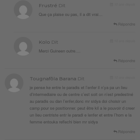
10 ans depuis
Frustré
Dit
Que ça plaise ou pas, il a dit vrai…
Répondre
10 ans depuis
Kolo
Dit
Merci Guineen outre….
Répondre
10 ans depuis
Tougnafôla Barana
Dit
je pense ke entre le paradis et l’enfer il n’ya pa un lieu
d’intermediaire ou de centre c’est soit on n’est predestiné
au paradis ou dan l’enfer,donc mr sidya doi choisir un
camp pour se positionner. peut être kil a le pouvoir d creer
un lieu centriste entr le paradi e lenfer et entre l’hom e la
femme entouka reflechi bien mr sidya
Répondre