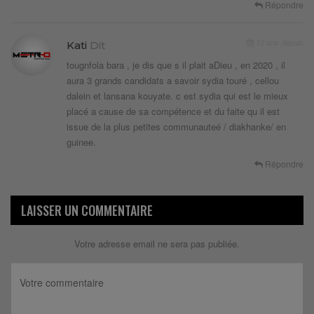
Répondre
10 ans depuis
Kati
Dit
tougnfola bara , je dis que s il plait aDieu , en 2020 , il
aura 3 grands candidats a savoir sydia touré , cellou
dalein et lansana kouyate. c est sydia qui est le mieux
placé a cause de sa compétence et du faite qu il est
issue de la plus petites communauteé / diakhanke/ en
guinee.
Répondre
LAISSER UN COMMENTAIRE
Votre adresse email ne sera pas publiée.