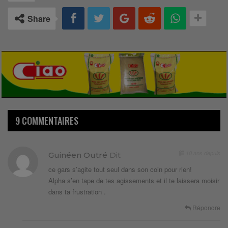
Share
9 COMMENTAIRES
10 ans depuis
Guinéen Outré
Dit
ce gars s’agite tout seul dans son coin pour rien!
Alpha s’en tape de tes agissements et il te laissera moisir
dans ta frustration .
Répondre