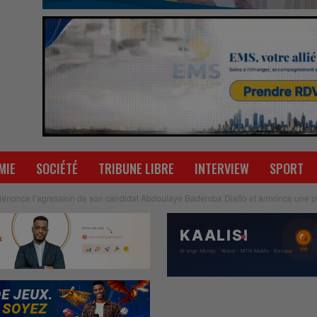
MIE
SOCIÉTÉ
TRIBUNE LIBRE
INTERVIEW
SPORT
nonce l’agression de son candidat Abdoulaye Bademba Diallo et annonce une p