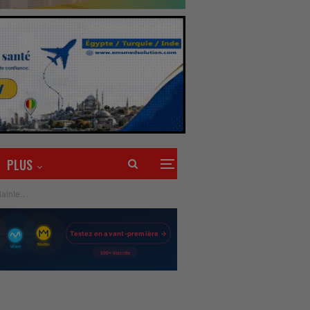
PLUS
lainte…