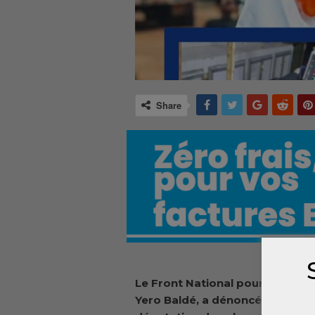
Share
L
e Front National pour le Dév
Yero Baldé, a dénoncé l’agressi