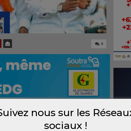
0
Suivez nous sur les Réseau
eloppement (FRONDEG), dirigé par Abdoulaye
sociaux !
on dont aurait été victime son candidat à la