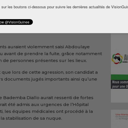
 de Mamou, Abdoulaye Bademba Diallo.
Dans
 sur les boutons ci-dessous pour suivre les dernières actualités de VisionGui
e ce dimanche 31 mai, le Bureau exécutif du
ont produits dans la soirée du samedi 30 mai.
 aurait été attaqué par deux individus
qu’il était sorti pour se procurer de la
lants auraient violemment saisi Abdoulaye
u avant de prendre la fuite, grâce notamment
ion de personnes présentes sur les lieux.
ue lors de cette agression, son candidat a
rs documents jugés importants ainsi qu’une
ye Bademba Diallo aurait ressenti de fortes
ait été admis aux urgences de l’Hôpital
i, les équipes médicales ont procédé à la
la stabilisation de sa nuque.