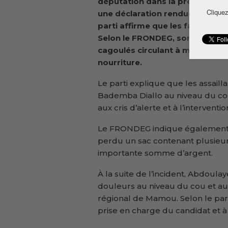
députation dans la préfecture
Cliquez
une déclaration rendue publiqu
parti affirme que les faits se s
Selon le FRONDEG, son candidat
cagoulés circulant à moto alors 
nourriture.
Le parti explique que les assail
Bademba Diallo au niveau du co
aux cris d’alerte et à l’intervent
Le FRONDEG indique également q
perdu un sac contenant plusieu
importante somme d’argent.
À la suite de l’incident, Abdoula
douleurs au niveau du cou et aur
régional de Mamou. Selon le part
prise en charge du candidat et à 