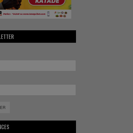
LETTER
ER
NCES