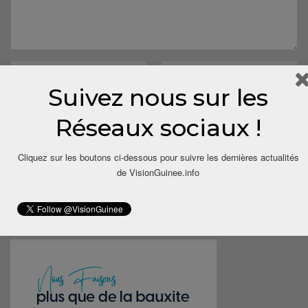
Suivez nous sur les
Réseaux sociaux !
Save my name, email, and website in this browser for the next
Cliquez sur les boutons ci-dessous pour suivre les dernières actualités
time I comment.
de VisionGuinee.info