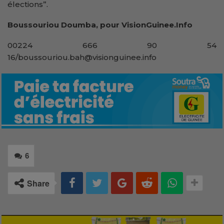
élections”.
Boussouriou Doumba, pour VisionGuinee.Info
00224 666 90 54
16/boussouriou.bah@visionguinee.info
6
Share