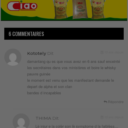
6 COMMENTAIRES
10 ans depuis
Kototely
Dit
damantang qu es que vous avez en 6 ans sauf enceinté
les secrétaires dans vos ministères et boire le whisky
pauvre guinée
le moment est venu que les manifestant demande le
depart de alpha et son clan
bandes d incapables
Répondre
10 ans depuis
THIMA
Dit
Lè injur e la colèr son lè symptome d la faiblèss…