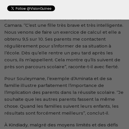
Parmi les 45 candidats, une élève suscite
particulièrement l’admiration du directeur : Aminata
Camara. ‘’C’est une fille très brave et très intelligente.
Nous venons de faire un exercice de calcul et elle a
obtenu 9,5 sur 10. Ses parents me contactent
régulièrement pour s’informer de sa situation à
l’école. Dès qu’elle rentre un peu tard après les
cours, ils m’appellent. Cela montre qu’ils suivent de
près son parcours scolaire’’, raconte-t-il avec fierté.
Pour Souleymane, l’exemple d’Aminata et de sa
famille illustre parfaitement l’importance de
l’implication des parents dans la réussite scolaire. ‘’Je
souhaite que les autres parents fassent la même
chose. Quand les familles suivent leurs enfants, les
résultats sont forcément meilleurs’’, conclut-il.
À Kindiady, malgré des moyens limités et des défis