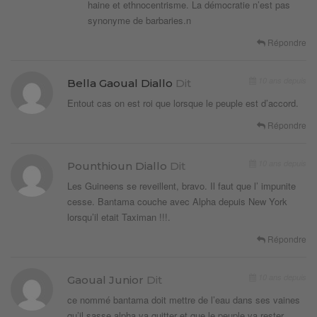
haine et ethnocentrisme. La démocratie n’est pas
synonyme de barbaries.n
Répondre
10 ans depuis
Bella Gaoual Diallo
Dit
Entout cas on est roi que lorsque le peuple est d’accord.
Répondre
10 ans depuis
Pounthioun Diallo
Dit
Les Guineens se reveillent, bravo. Il faut que l’ impunite
cesse. Bantama couche avec Alpha depuis New York
lorsqu’il etait Taximan !!!.
Répondre
10 ans depuis
Gaoual Junior
Dit
ce nommé bantama doit mettre de l’eau dans ses vaines
qu’il sasse alpha va quitter et que le peuple va rester