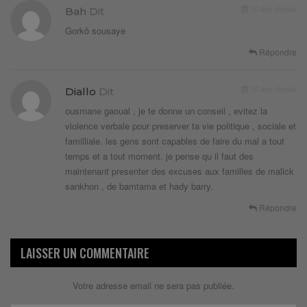
10 ans depuis
Bah
Dit
Gorkô sousaye
Répondre
10 ans depuis
Diallo
Dit
ousmane gaoual , je te donne un conseil , evitez la
violence verbale pour preserver ta vie politique , sociale et
familliale. les gens sont capables de faire du mal a tout
temps et a tout moment. je pense qu il faut des
maintenant presenter des excuses aux familles de malick
sankhon , de bamtama et hady barry.
Répondre
LAISSER UN COMMENTAIRE
Votre adresse email ne sera pas publiée.