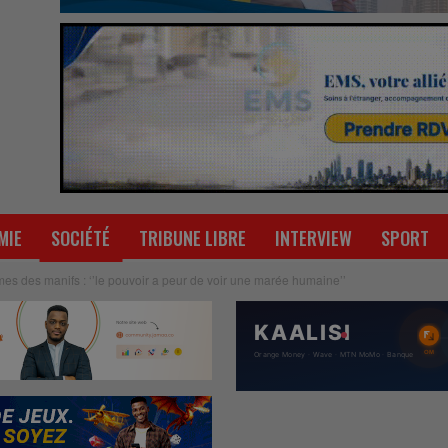
MIE
SOCIÉTÉ
TRIBUNE LIBRE
INTERVIEW
SPORT
es des manifs : ‘’le pouvoir a peur de voir une marée humaine’’