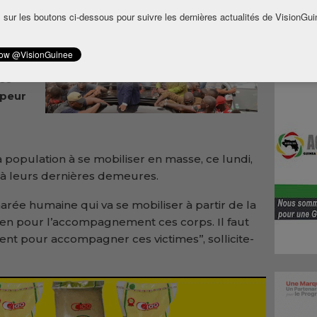
le
 sur les boutons ci-dessous pour suivre les dernières actualités de VisionGui
 14 et
é
nce
 peur
 population à se mobiliser en masse, ce lundi,
à leurs dernières demeures.
arée humaine qui va se mobiliser à partir de la
en pour l’accompagnement ces corps. Il faut
t pour accompagner ces victimes’’, sollicite-