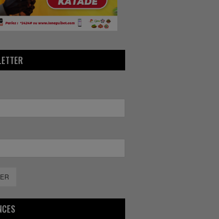
LETTER
ER
NCES