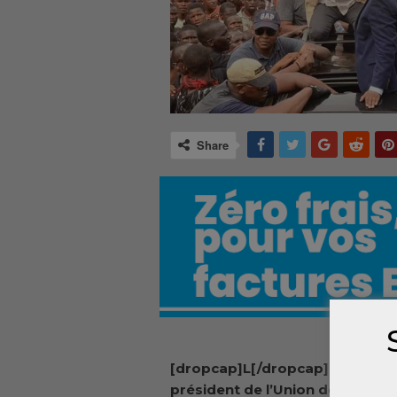
Share
[dropcap]L[/dropcap]e vice-
président de l’Union des forces