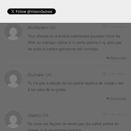
que…….
Répondre
10 ans depuis
Politicien
Dit
Tout change on à évolué maintenant pourquoi forcé les
filles au mariage même si tu porte plainte il ny aura pas
de suite la justice guineenne est corompu
Répondre
10 ans depuis
Guinee
Dit
Tu n’a pas à décide de ton avenir espèce de merde c’est
à ton père de te guider
Répondre
10 ans depuis
Diallo
Dit
De toute les façons ne remet pas tes salles pattes en
guinee tu le regretteras morpion