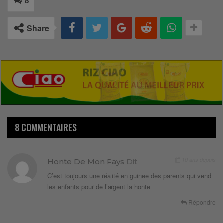
8
Share
8 COMMENTAIRES
10 ans depuis
Honte De Mon Pays
Dit
C’est toujours une réalité en guinee des parents qui vend
les enfants pour de l’argent la honte
Répondre