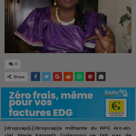
0
Share
[dropcap]L[/dropcap]a militante du RPG Arc-en-
ciel, Marie Kenneth Guilavogui ne fait pas de