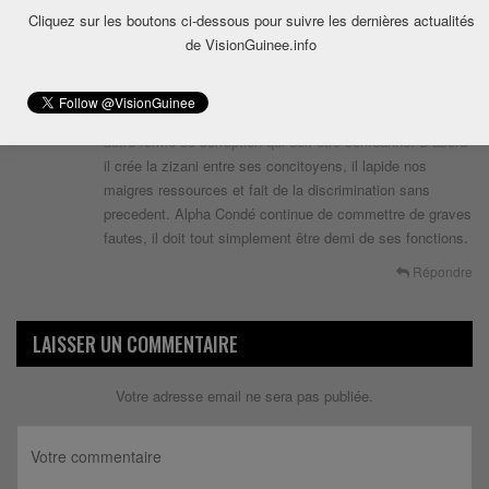
Cliquez sur les boutons ci-dessous pour suivre les dernières actualités
Répondre
de VisionGuinee.info
10 ans depuis
Sarifou
Dit
Un jour il va dire « j’ai donné aux guineens » c’est une
autre forme de corruption qui doit être comdanné. D’abord
il crée la zizani entre ses concitoyens, il lapide nos
maigres ressources et fait de la discrimination sans
precedent. Alpha Condé continue de commettre de graves
fautes, il doit tout simplement être demi de ses fonctions.
Répondre
LAISSER UN COMMENTAIRE
Votre adresse email ne sera pas publiée.