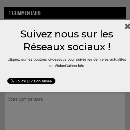
1 COMMENTAIRE
Suivez nous sur les
9 ans depuis
Le SOLDAT PATRIOT.
Dit
Vrai vrai vrai Mr millimono.
Réseaux sociaux !
Répondre
Cliquez sur les boutons ci-dessous pour suivre les dernières actualités
de VisionGuinee.info
LAISSER UN COMMENTAIRE
Votre adresse email ne sera pas publiée.