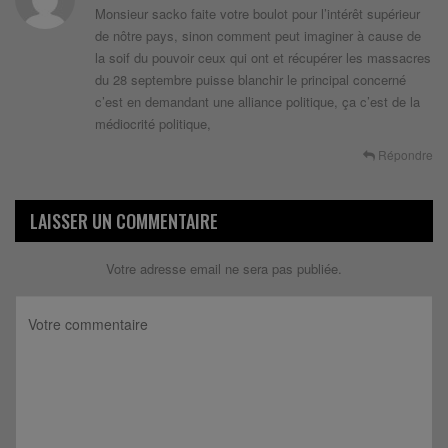
Monsieur sacko faite votre boulot pour l’intérêt supérieur
de nôtre pays, sinon comment peut imaginer à cause de
la soif du pouvoir ceux qui ont et récupérer les massacres
du 28 septembre puisse blanchir le principal concerné
c’est en demandant une alliance politique, ça c’est de la
médiocrité politique,
Répondre
LAISSER UN COMMENTAIRE
Votre adresse email ne sera pas publiée.