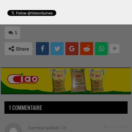
1
Share
1 COMMENTAIRE
10 ans depuis
Samba Sidibé
Dit