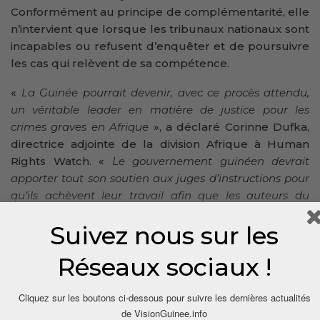
Conformément au principe de complémentarité, elle
n’intervient que lorsque les tribunaux nationaux sont
incapables ou refusent d’enquêter et de poursuivre
les cas qui relèvent de sa compétence.
«
La Guinée pourrait devenir, avec ce procès attendu,
un véritable leader en matière de justice pour les
crimes graves en Afrique
», a déclaré Corinne Dufka,
directrice adjointe de la division Afrique à Human
Rights Watch. «
Le gouvernement guinéen devrait
apporter tout son soutien aux juges d’instructions pour
qu’ils achèvent leur travail afin que les auteurs du
massacre au stade soient jugés dans les plus brefs
Suivez nous sur les
délais
».
Réseaux sociaux !
Par FIDH
Cliquez sur les boutons ci-dessous pour suivre les dernières actualités
de VisionGuinee.info