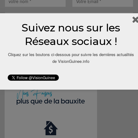
Suivez nous sur les
Réseaux sociaux !
Save my name, email, and website in this browser for the next
time I comment.
Cliquez sur les boutons ci-dessous pour suivre les dernières actualités
de VisionGuinee.info