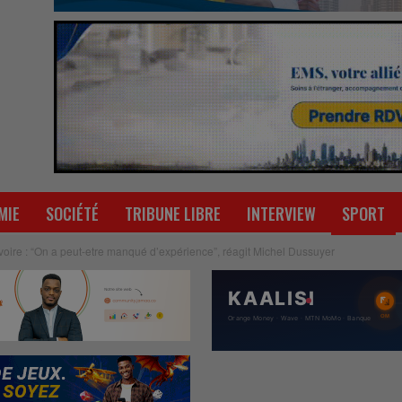
MIE
SOCIÉTÉ
TRIBUNE LIBRE
INTERVIEW
SPORT
Ivoire : “On a peut-etre manqué d’expérience”, réagit Michel Dussuyer