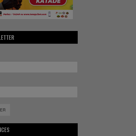
LETTER
ER
NCES