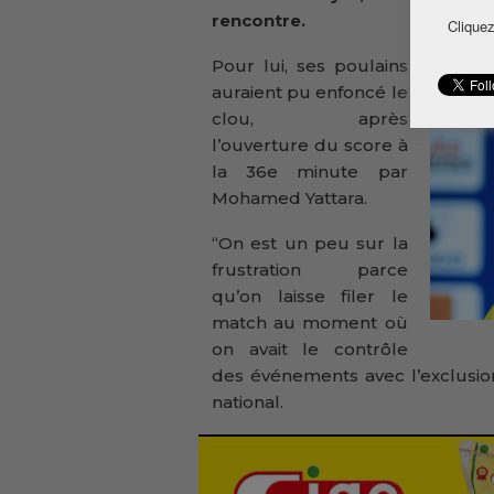
rencontre.
Cliquez
Pour lui, ses poulains
auraient pu enfoncé le
clou, après
l’ouverture du score à
la 36e minute par
Mohamed Yattara.
“On est un peu sur la
frustration parce
qu’on laisse filer le
match au moment où
on avait le contrôle
des événements avec l’exclusion
national.