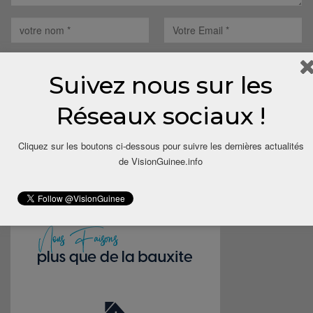
Suivez nous sur les
Réseaux sociaux !
Save my name, email, and website in this browser for the next
time I comment.
Cliquez sur les boutons ci-dessous pour suivre les dernières actualités
de VisionGuinee.info