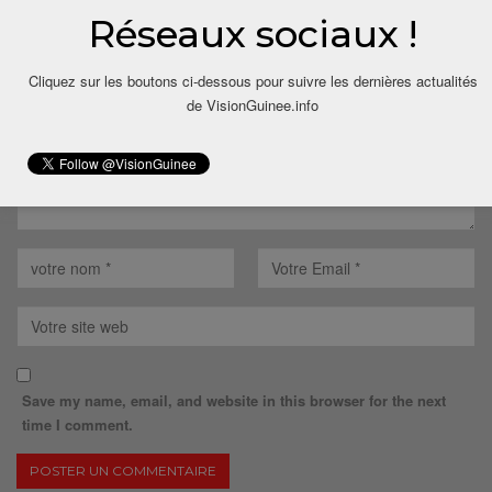
Réseaux sociaux !
Votre adresse email ne sera pas publiée.
Cliquez sur les boutons ci-dessous pour suivre les dernières actualités
de VisionGuinee.info
Save my name, email, and website in this browser for the next
time I comment.