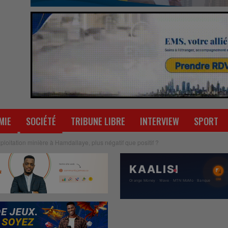
MIE
SOCIÉTÉ
TRIBUNE LIBRE
INTERVIEW
SPORT
xploitation minière à Hamdallaye, plus négatif que positif ?