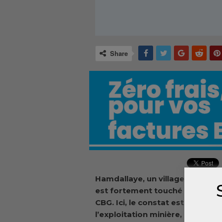
Share
Hamdallaye, un village de 700 h
est fortement touché par l’impac
CBG. Ici, le constat est alarmant
l’exploitation minière, des c