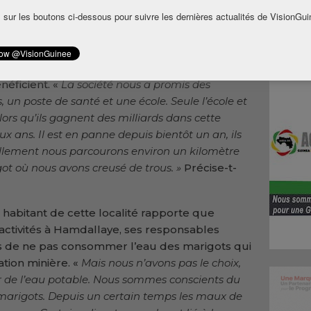
du dynamitage dans les carrières de la CBG,
 sur les boutons ci-dessous pour suivre les dernières actualités de VisionGui
ochtones dans le domaine de l’emploi.
nte de ce secteur de la sous préfecture de
e la CBG exploite la terre de leurs ancêtres
néficient. «
La société nous a promis des
es, un poste de santé et une école. Seule l’école et
alors qu’ils gagnent des milliards dans cette
ux ans. Il est en panne depuis bientôt un an, ils
uellement nous parcourons environ un kilomètre
got où nous avons creusé de trous. »
Précise-t-
 habitant de cette localité rapporte que
ctivités à Hamdallaye, ses responsables
s de ne pas consommer l’eau des marigots qui
ation minière. «
Mais nous n’avons pas le choix,
r de l’eau potable. Nous sommes conscients du
arigots. Depuis un certain temps les maux de