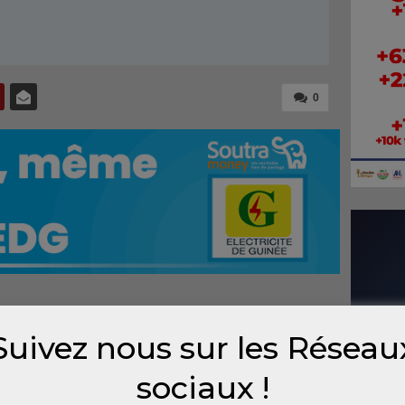
0
abitants situé à 8 kilomètres de Sangarédi
Suivez nous sur les Réseau
t négatif de l’exploitation minière de la
 : quatre cours d’eau auraient taris suite à
sociaux !
hamps endommagés sans indemnisation, de