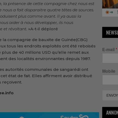
ire, la présence de cette compagnie chez nous est
e nous a fait disparaitre quatre têtes de sources.
oduisent plus comme avant. Il ya aussi la
 nous aider à nous développer, ils nous
e et révoltant.
»A-t-il déploré
NEWS
de la compagnie de bauxite de Guinée(CBG)
eux tous les endroits exploités ont été reboisés
E-mail
*
plus de 40 millions USD qu’elle remet aux
nt des localités environnantes depuis 1987.
 les autorités communales de sangarédi ont
Mobile
et état de fait. Elles affirment avoir distribué
 reçoivent.
ee.info
ENVOY
ANNO