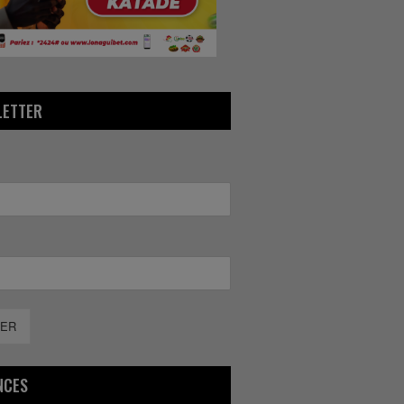
LETTER
ER
NCES