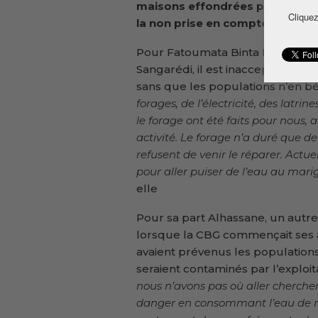
maisons effondrées par l’effet 
Cliquez
la non prise en compte des aut
Pour Fatoumata Binta Bah habita
Sangarédi, il est inacceptable qu
sans que les populations n’en bé
forages, de l’électricité, des latrin
le forage ont été faits pour nous, 
activité. Le forage n’a duré que de
refusent de venir le réparer. Act
pour aller puiser de l’eau au mari
elle
Pour sa part Alhassane, un autre
lorsque la CBG commençait ses a
avaient prévenus les population
seraient contaminés par l’exploit
nous n’avons pas où aller cherche
danger en consommant l’eau de m