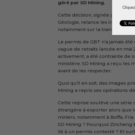
géré par SD Mining.
Cliquez
Cette décision, signée par le sec
Géologie, relance les interrogat
notamment sur la transparence et 
Le permis de GBT n’a jamais été 
vague de retraits lancée en mai 
activement, a été contrainte de s
ministère. SD Mining a reçu les
avant de les respecter.
Quoi qu’il en soit, des images pr
Mining a repris ses opérations dè
Cette reprise soulève une série 
étrangère à exporter alors que le
miniers, notamment à Boffa, Fria 
SD Mining ? Pourquoi Zincheng bé
lié à un permis contesté ? Et su