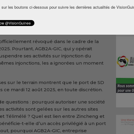
 sur les boutons ci-dessous pour suivre les dernières actualités de VisionGui
rétaire général du ministère des Mines et de la
ions sur les pratiques du département,
l’équité dans l’attribution des droits miniers.
officiellement révoqué dans le cadre de la
2025. Pourtant, AGB2A-GIC, qui y opérait
uspendre ses activités sur injonction du
 mêmes injonctions, les a ignorées un moment
ises sur le terrain montrent que le port de SD
s ce mardi 12 août 2025, en toute discrétion.
de questions : pourquoi autoriser une société
s activités sont gelées sur les autres sites
et Télimélé ? Quel est lien entre Zincheng et
néficie-t-elle d’un accès privilégié à un port
rtout, pourquoi AGB2A-GIC, entreprise