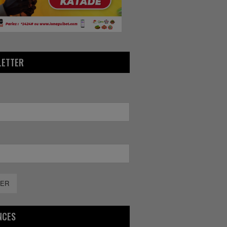
LETTER
ER
NCES