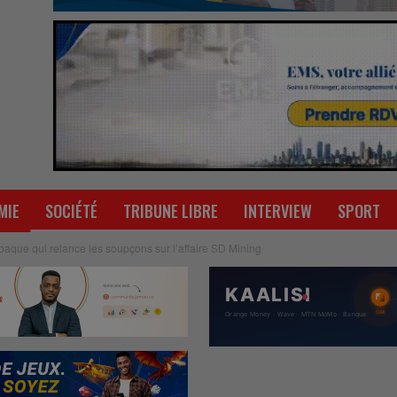
MIE
SOCIÉTÉ
TRIBUNE LIBRE
INTERVIEW
SPORT
paque qui relance les soupçons sur l’affaire SD Mining