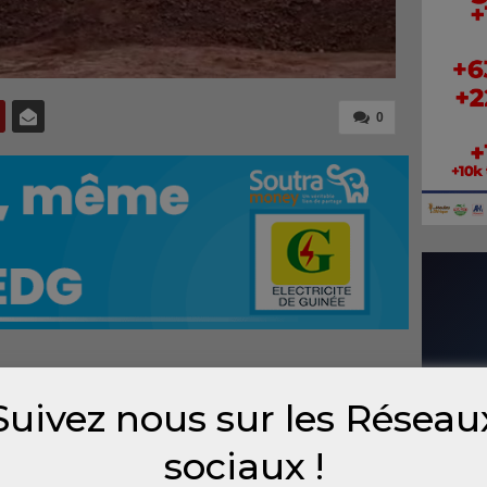
0
e AGB2A-GIC est toujours empêchée
Suivez nous sur les Réseau
Brain Touch (GBT) et son port installé sur le
, une autre entreprise, Zincheng, vient
sociaux !
ter de la bauxite depuis le port de Kokaya,