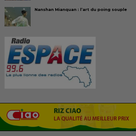
Nanshan Mianquan : l’art du poing souple