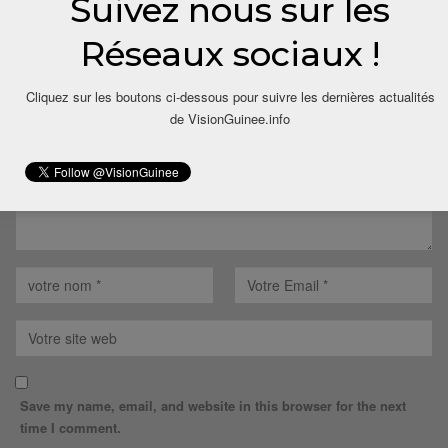
Suivez nous sur les
LAISSER UN COMMENTAIRE
Réseaux sociaux !
Votre adresse email ne sera pas publiée.
Cliquez sur les boutons ci-dessous pour suivre les dernières actualités
de VisionGuinee.info
Save my name, email, and website in this browser for the next
time I comment.