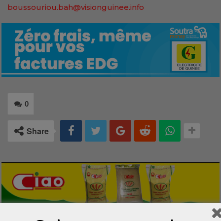
boussouriou.bah@visionguinee.info
0
Share