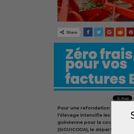
Share
Pour une
refondation
v
erte réu
l’élevage intensifie les efforts
su
guinéenne pour la coopération
(SIGUICODA), le département di