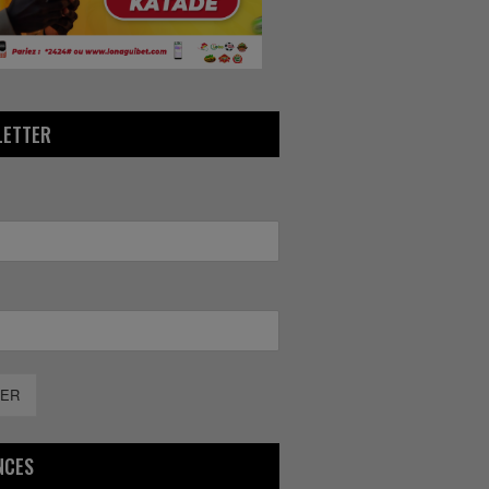
LETTER
ER
NCES