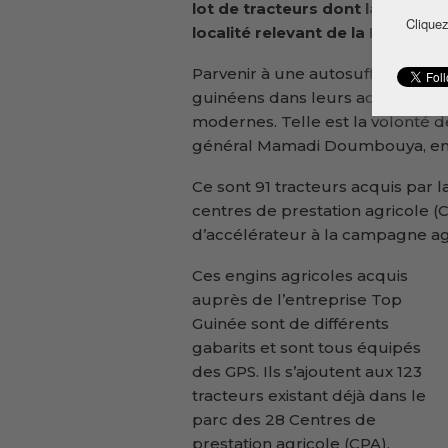
lot de tracteurs dont la remise o
Cliquez
localité relevant de la
Mafèriny
Parvenir à une autosuffisance ali
guinéens dans leurs activités en
modernes. Telle est la volonté de
général Mamadi Doumbouya, en vue
Ce sont 91 tracteurs acquis par 
centres de prestation agricole (
d’accélérateur à la campagne ag
Ces engins agricoles acquis
auprès de l’entreprise Top
Guinée sont de différents
gabarits et sont tous équipés
des GPS. Ils s’ajoutent aux 123
tracteurs existant déjà dans le
parc des 28 Centres de
prestation agricole (CPA).