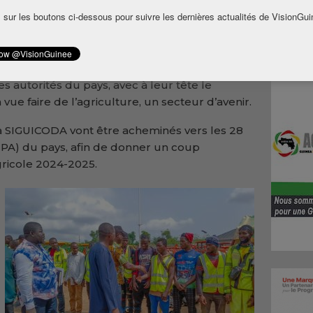
fficielle a eu lieu ce mardi 21 mai
à
Garaya,
 sur les boutons ci-dessous pour suivre les dernières actualités de VisionGui
a
dans la préfecture de Forécariah
.
mentaire, c’est soutenir les agriculteurs
 mettant à leur disposition des équipements
s autorités du pays, avec à leur tête le
 faire de l’agriculture, un secteur d’avenir.
la SIGUICODA vont être acheminés vers les 28
CPA) du pays, afin de donner un coup
ricole 2024-2025.