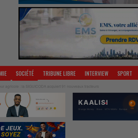
MIE
SOCIÉTÉ
TRIBUNE LIBRE
INTERVIEW
SPORT
ur agricole : la SIGUICODA acquiert 91 nouveaux tracteurs