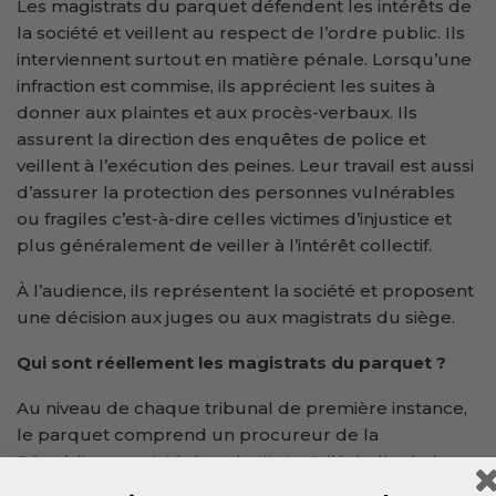
Les magistrats du parquet défendent les intérêts de
la société et veillent au respect de l’ordre public. Ils
interviennent surtout en matière pénale. Lorsqu’une
infraction est commise, ils apprécient les suites à
donner aux plaintes et aux procès-verbaux. Ils
assurent la direction des enquêtes de police et
veillent à l’exécution des peines. Leur travail est aussi
d’assurer la protection des personnes vulnérables
ou fragiles c’est-à-dire celles victimes d’injustice et
plus généralement de veiller à l’intérêt collectif.
À l’audience, ils représentent la société et proposent
une décision aux juges ou aux magistrats du siège.
Qui sont réellement les magistrats du parquet ?
Au niveau de chaque tribunal de première instance,
le parquet comprend un procureur de la
République assisté de substituts. A l’échelle de la
cour d’appel, le parquet est dit « général » et il