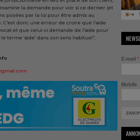
 juridictionnelle en lieu et place de son client,
 examine la demande pour voir si ce dernier (et
ons posées par la loi pour être admis au
le. C’est donc une erreur de croire que l’aide
l’avocat et que celui-ci demande de l’aide pour
NEWS
le terme ‘aide’ dans son sens habituel’’,
nfo
E-mail
*
@gmail.com
Mobile
ENVOY
ANNO