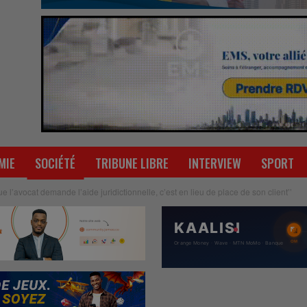
MIE
SOCIÉTÉ
TRIBUNE LIBRE
INTERVIEW
SPORT
 l’avocat demande l’aide juridictionnelle, c’est en lieu de place de son client’’