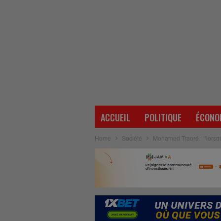
ACCUEIL
POLITIQUE
ÉCONO
Home
Société
Mohamed Traoré : ‘’lorsque