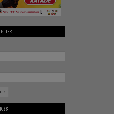
LETTER
ER
NCES