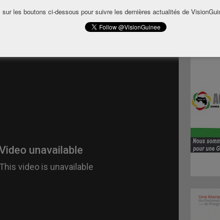
 sur les boutons ci-dessous pour suivre les dernières actualités de VisionGui