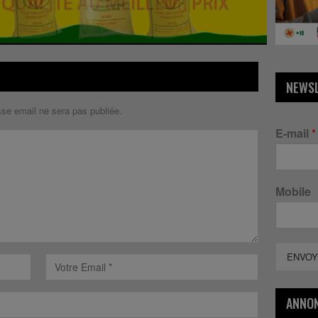
NEWS
sse email ne sera pas publiée.
E-mail
*
Mobile
ENVOY
ANNO