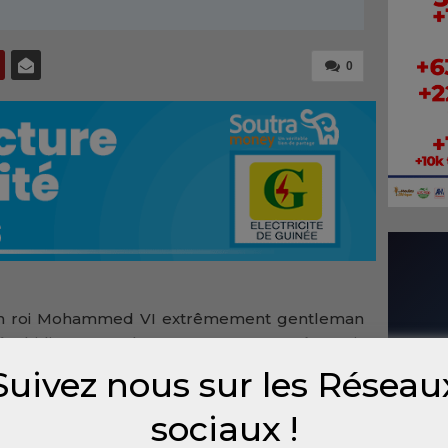
0
un roi Mohammed VI extrêmement gentleman
à Abidjan, avec Alassane Ouattara. Après avoir
le souverain s’est prêté au baisemain pour la
Suivez nous sur les Réseau
sociaux !