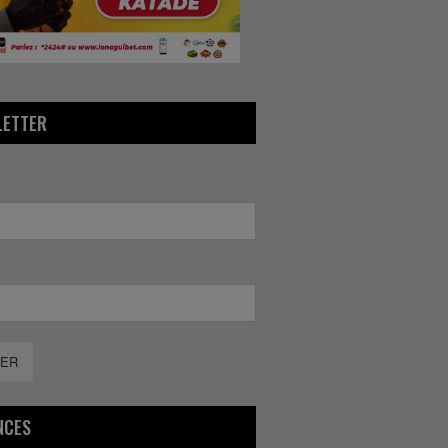
LETTER
ER
NCES