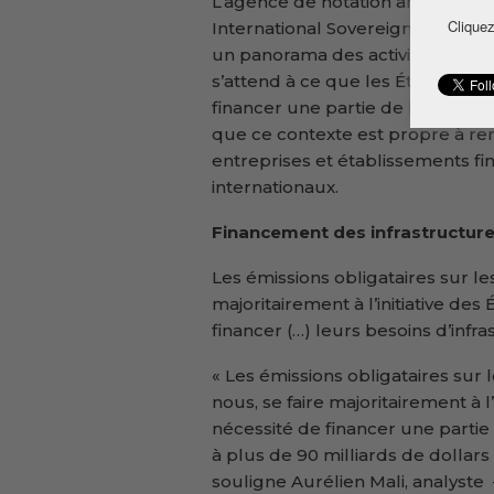
L’agence de notation américaine 
Cliquez
International Sovereign Issuance 
un panorama des activités d’émiss
s’attend à ce que les États afri
financer une partie de leurs bes
que ce contexte est propre à renf
entreprises et établissements fi
internationaux.
Financement des infrastructur
Les émissions obligataires sur le
majoritairement à l’initiative des
financer (…) leurs besoins d’infra
« Les émissions obligataires sur 
nous, se faire majoritairement à l’
nécessité de financer une partie 
à plus de 90 milliards de dollars
souligne Aurélien Mali, analyste