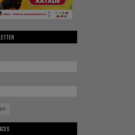
LETTER
ER
NCES