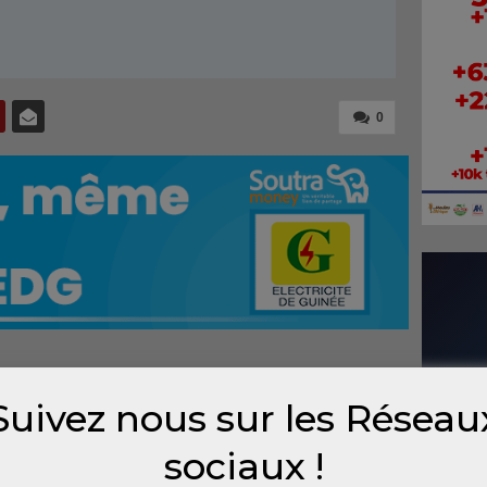
0
ce de notation Moody’s affirme que les pays
Suivez nous sur les Réseau
à intensifier leur recours aux marchés
n et long termes.
sociaux !