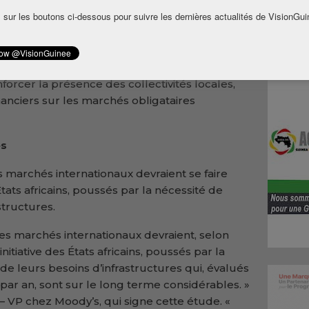
vient de publier une étude intitulée «
 sur les boutons ci-dessous pour suivre les dernières actualités de VisionGui
in Africa 2012/2013 » dans laquelle elle dresse
ions à l’international de l’Afrique. Moody’s
cains émettent des euro-obligations pour
oins considérables en infrastructures et estime
orcer la présence des collectivités locales,
nanciers sur les marchés obligataires
es
s marchés internationaux devraient se faire
 États africains, poussés par la nécessité de
structures.
les marchés internationaux devraient, selon
initiative des États africains, poussés par la
de leurs besoins d’infrastructures qui, évalués
 par an, sont sur le long terme considérables. »
 – VP chez Moody’s, qui signe cette étude. «