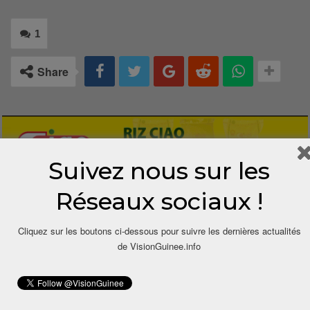
1
Share
Suivez nous sur les
Réseaux sociaux !
1 COMMENTAIRE
Cliquez sur les boutons ci-dessous pour suivre les dernières actualités
de VisionGuinee.info
11 mois depuis
Soumah Karifa
Dit
Santé diplomatique… jolie phrase, mais…
Répondre