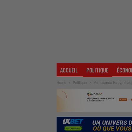
ACCUEIL
POLITIQUE
ÉCONO
Home
Politique
Morissanda Kouyaté appe