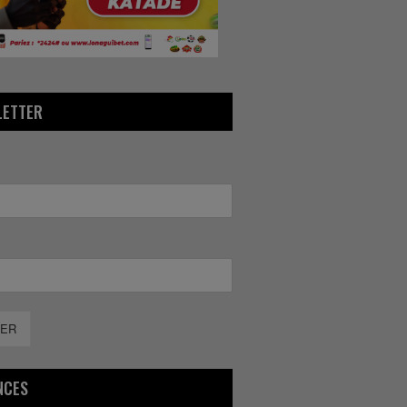
LETTER
ER
NCES