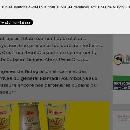
, le ministre des affaires étrangères, de
 sur les boutons ci-dessous pour suivre les dernières actualités de VisionGui
inéens établis à l’étranger a assuré que les
our sortir du sous-développement.
 n’avons pas d’ambassadeur en Guinée, pour
au, après l’établissement des relations
ays avec une présence toujours de médecins,
. C’est mon boulot à partir de ce moment’’,
de Cuba en Guinée, Alexis Pena Orozco.
ngères, de l’intégration africaine et des
’l’arrivée du général Mamadi Doumbouya aux
t rassure encore nos partenaires cubains qui
deur’’.