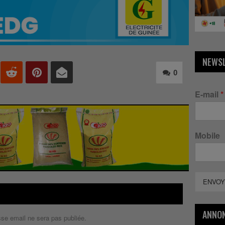
NEWS
0
E-mail
*
Mobile
ENVOY
ANNO
sse email ne sera pas publiée.