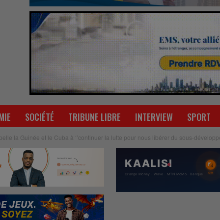
MIE
SOCIÉTÉ
TRIBUNE LIBRE
INTERVIEW
SPORT
lle la Guinée et le Cuba à ‘’continuer la lutte pour nous libérer du sous-développ