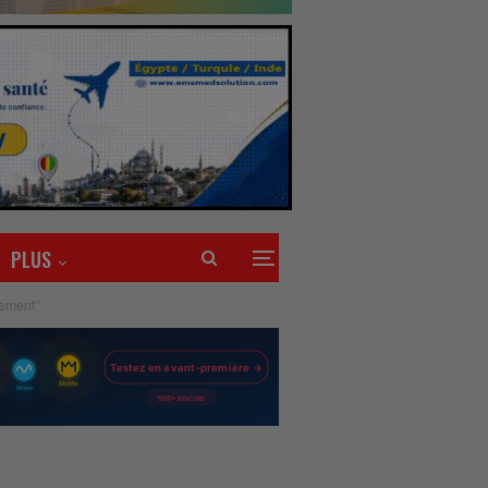
PLUS
ement’’