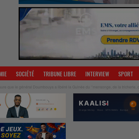
MIE
SOCIÉTÉ
TRIBUNE LIBRE
INTERVIEW
SPORT
re que le général Doumbouya a libéré la Guinée du ‘’mensonge, de la tricherie, de