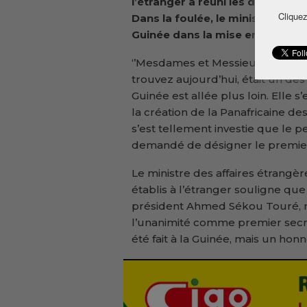
l’étranger a réuni les diplomat
Cliquez
Dans la foulée, le ministre Mo
Guinée
dans
la mise en place de 
‘’Mesdames et Messieurs, la Rép
trouvez aujourd’hui, était un de
Guinée est allée plus loin. Elle s
la création de la Panafricaine de
s’est tellement investie que le pe
demandé de désigner le premier s
Le ministre des affaires étrangère
établis à l’étranger souligne que 
président Ahmed Sékou Touré, no
l’unanimité comme premier secrét
été fait à la Guinée, mais un honn