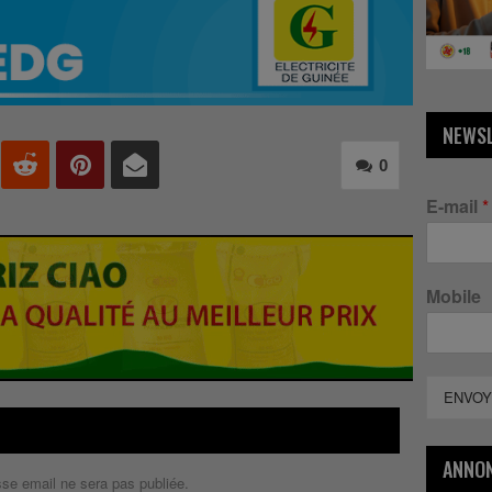
NEWS
0
E-mail
*
Mobile
ENVOY
ANNO
sse email ne sera pas publiée.