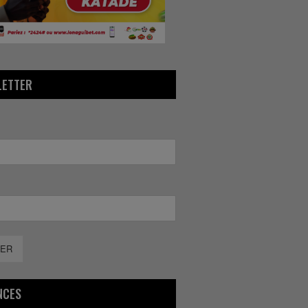
LETTER
ER
NCES