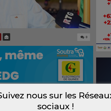
0
Suivez nous sur les Réseau
ans de l’Union africaine, le ministère des
sociaux !
ation africaine et des guinéens établis à