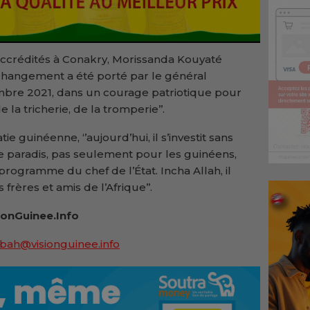
 accrédités à Conakry, Morissanda Kouyaté
i changement a été porté par le général
re 2021, dans un courage patriotique pour
la tricherie, de la tromperie’’.
ie guinéenne, ‘’aujourd’hui, il s’investit sans
le paradis, pas seulement pour les guinéens,
 programme du chef de l’État. Incha Allah, il
 frères et amis de l’Afrique’’.
ionGuinee.Info
bah@visionguinee.info