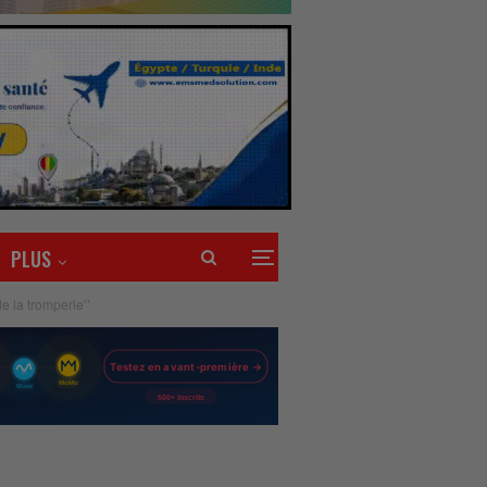
PLUS
 la tromperie’’