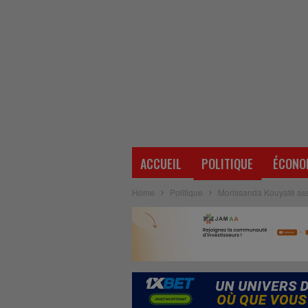
ACCUEIL
POLITIQUE
ÉCONO
Home
Politique
Morissanda Kouyaté assu