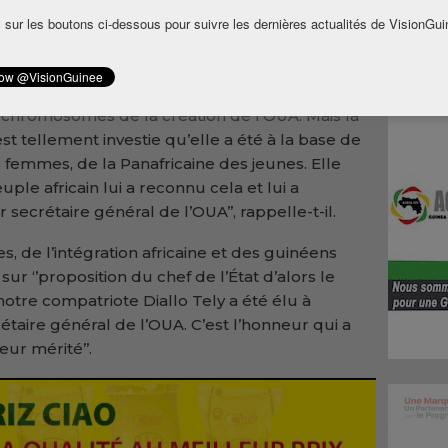
es accrédités en Guinée autour d’un banquet.
 sur les boutons ci-dessous pour suivre les dernières actualités de VisionGui
rissanda Kouyaté a
rappelé
l’apport de la
cette institution africaine.
ublique de Guinée dans laquelle vous vous
s chromosomes de la création de l’OUA. Mais la
’est tellement investie qu’elle a été à la base de
s femmes, de la Panafricaine des jeunes. Elle
uple africain lui a reconnu cela et lui a
ecrétaire général de l’OUA’’, rappelle-t-il.
s, de l’intégration africaine et des guinéens
sur ‘’proposition du chef de l’État d’alors le
tre compatriote Diallo Tely a été élu à
aire général de l’OUA. C’est l’honneur qui a
eur mérité’’.