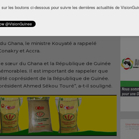
licoptère survenu le 7 août dernier dans le
 sur les boutons ci-dessous pour suivre les dernières actualités de VisionGui
 a coûté la vie à huit personnes, dont
e de la défense, et Murtala Muhammed,
s sciences, des technologies et de
du Ghana, le ministre Kouyaté a rappelé
Conakry et Accra.
ique sœur du Ghana et la République de Guinée
mémorables. Il est important de rappeler que
té coprésident de la République de Guinée.
 président Ahmed Sékou Touré’’, a-t-il souligné.