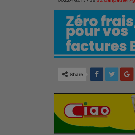
00224 621 77 38
52/bahpathe17
Share