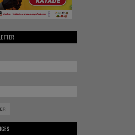
LETTER
ER
NCES