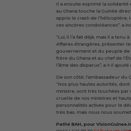
Il a ensuite exprimé la solidarité
au Ghana touche la Guinée direc
appris le crash de l’hélicoptère,
ces sincères condoléances’’, a i
‘’Lui, il l’a fait déjà, mais il a te
Affaires étrangères, présenter l
gouvernement et du peuple de 
frère du Ghana et au chef de l’É
l’âme des disparus’’, a-t-il ajouté
De son côté, l’ambassadeur du G
‘’Nos plus hautes autorités, don
ministre, sont très touchées par 
cruelle de nos ministres et haut
personnalités actives pour le d
très bas, mais nous nous soumett
Pathé BAH, pour VisionGuinee.I