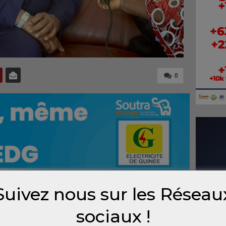
0
Suivez nous sur les Réseau
s étrangères, Dr Morissanda Kouyaté, a
sociaux !
condoléances de la Guinée au peuple