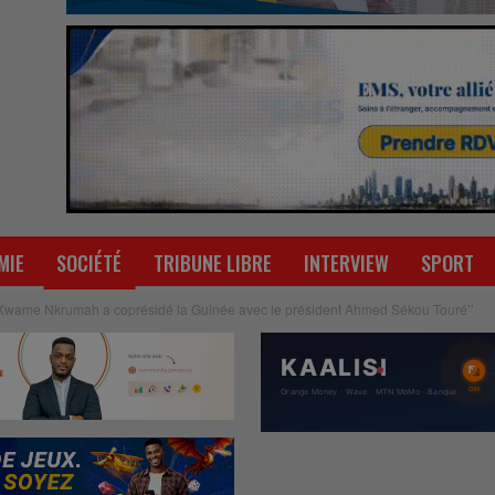
MIE
SOCIÉTÉ
TRIBUNE LIBRE
INTERVIEW
SPORT
’Kwame Nkrumah a coprésidé la Guinée avec le président Ahmed Sékou Touré’’