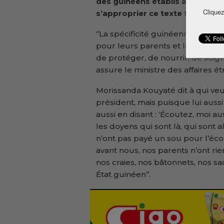
des guinéens établis à l’étrange
Cliquez
s’approprier ce texte fondamen
‘’La spécificité guinéenne est dan
pour leurs parents et leurs collat
de protéger, de nourrir, de soigne
assure le ministre des affaires é
Morissanda Kouyaté dit à qui veut
président, mais puisque lui aussi 
aussi en disant : ‘Écoutez, moi a
les doyens qui sont là, qui sont a
n’ont pas payé un sou pour l’éco
avant nous, nos parents n’ont rie
nos craies, nos bâtonnets, nos sac
État guinéen’’.