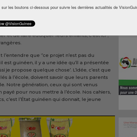
r a appelé les populations de Siguiri à
 sur les boutons ci-dessous pour suivre les dernières actualités de VisionGui
tal.
s ce projet. La famille, le respect des enfants
éraux, c’est ici. La responsabilité des parents
r et de faire éduquer leurs enfants, c’est ici’’,
trangères.
 l’entendre que ‘’ce projet n’est pas du
il est guinéen, il y a une idée qu’il a présentée
ussi je propose quelque chose’. L’idée, c’est que
llés à l’école, doivent savoir que leurs parents
le. Notre génération, ceux qui sont venus
n payé pour nous mettre à l’école. Nos cahiers,
s, c’est l’État guinéen qui donnait, le jeune