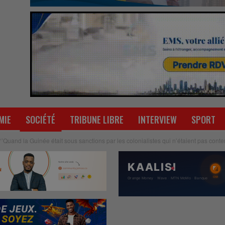
MIE
SOCIÉTÉ
TRIBUNE LIBRE
INTERVIEW
SPORT
‘’Quand la Guinée était sous sanctions par les colonialistes qui n’étaient pas conte