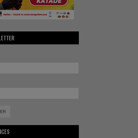
LETTER
ER
NCES