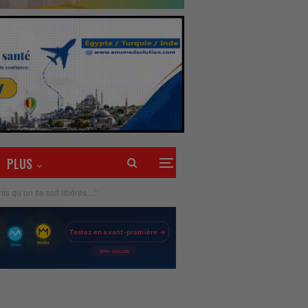
PLUS
nts qu’on se soit libérés…’’