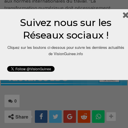
aux normes internationales du travail. ‘’La
transformation numérique doit nécessairement
s’accompagner d’une protection accrue des
Suivez nous sur les
travailleurs’’, a-t-il affirmé.
Réseaux sociaux !
Djiwo Barry, pour VisionGuinee.Info
00224 621 85 28 75/
djiwobarry@visionguinee.info
Cliquez sur les boutons ci-dessous pour suivre les dernières actualités
de VisionGuinee.info
0
Share