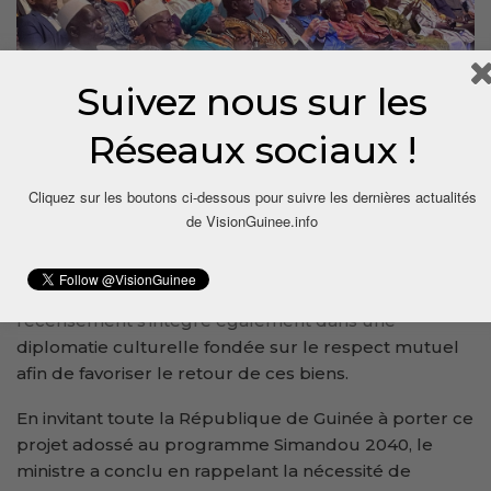
Suivez nous sur les
Réseaux sociaux !
Cliquez sur les boutons ci-dessous pour suivre les dernières actualités
Évoquant une mission récente en France, au Musée
de VisionGuinee.info
de l’Armée aux Invalides, où il a pu observer le Coran
personnel et les artefacts de l’armée de l’Almamy
Samory Touré, Moussa Moïse Sylla a souligné que ce
recensement s’intègre également dans une
diplomatie culturelle fondée sur le respect mutuel
afin de favoriser le retour de ces biens.
En invitant toute la République de Guinée à porter ce
projet adossé au programme Simandou 2040, le
ministre a conclu en rappelant la nécessité de